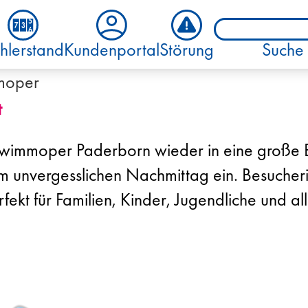
hlerstand
Kundenportal
Störung
Suche
mmoper
t
immoper Paderborn wieder in eine große Er
 unvergesslichen Nachmittag ein. Besucheri
ekt für Familien, Kinder, Jugendliche und a